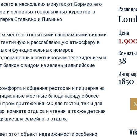
всего в нескольких минутах от Бормио, его
Располо
ов и основных горнолыжных курортов, а
Lomb
парка Стельвио и Ливиньо.
Цена
ном месте с открытыми панорамными видами
1.90
утентичную и расслабляющую атмосферу в
тных и функциональных номеров,
Комнаты
ю, оснащенных спутниковым телевидением и
38
 балкон с видом на зелень и альпийские
Интерье
1850 
омфорта и общения: ресторан и пиццерия на
диционные местные блюда наряду с более
нтром притяжения как для гостей, так и для
З
ар, комната отдыха и чтения, а также детская
дящие для семейного отдыха.
Vik
лает этот объект недвижимости особенно