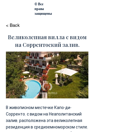
© Все
права
защищены
< Back
Великолепная вилла с видом
на Соррентоский залив.
В живописном местечке Капо-ди-
Сорренто, с видом на Неаполитанский
залив, расположена эта великолепная
резиденция в средиземноморском стиле,