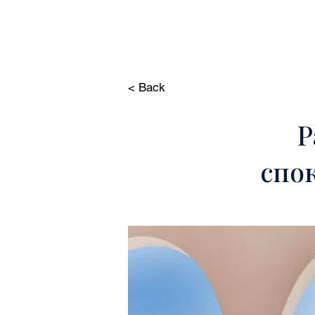
HOME
НЕДВИЖИМОСТ
< Back
Р
спо