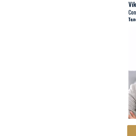
Vik
Con
Тел