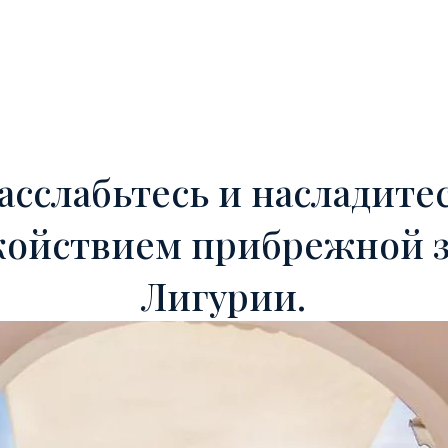
Ь
OFF-MARKET
УСЛУГИ
ИНОСТРАННЫЕ ИНВЕСТОРЫ
асслабьтесь и насладите
койствием прибрежной 
Лигурии.