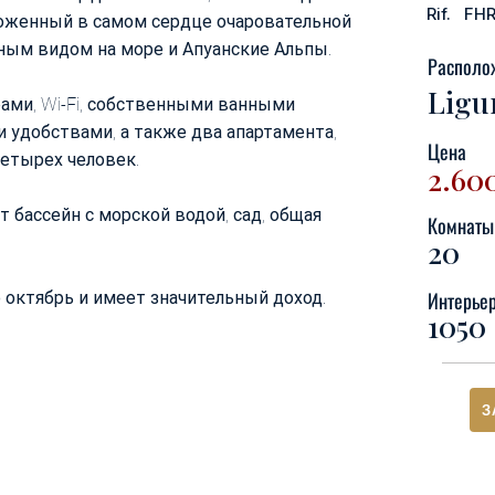
Rif.
FH
оженный в самом сердце очаровательной
пным видом на море и Апуанские Альпы.
Располо
Ligu
рами, Wi-Fi, собственными ванными
удобствами, а также два апартамента,
Цена
четырех человек.
2.60
 бассейн с морской водой, сад, общая
Комнаты
20
Интерье
о октябрь и имеет значительный доход.
1050 
З