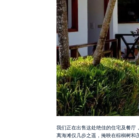
我们正在出售这处绝佳的住宅及餐厅
离海滩仅几步之遥，掩映在棕榈树和