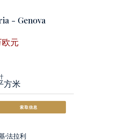
ria - Genova
万欧元
计
0平方米
索取信息
基·法拉利