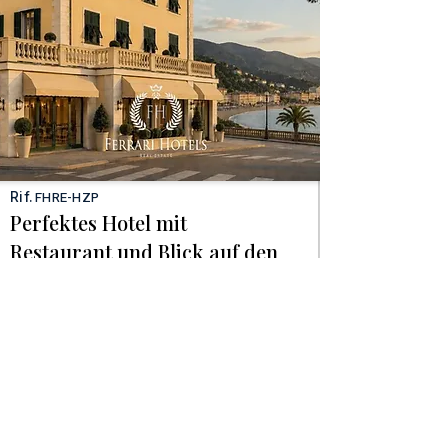
Rif.
FHRE-HZP
Perfektes Hotel mit
Restaurant und Blick auf den
Golf von Tigullio
Location
Liguria - Riviera di Levante
Zimmer
22
Preis