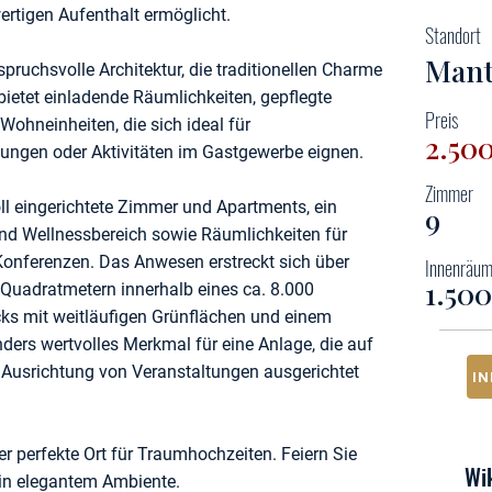
rtigen Aufenthalt ermöglicht.
Standort
Man
ruchsvolle Architektur, die traditionellen Charme
ietet einladende Räumlichkeiten, gepflegte
Preis
ohneinheiten, die sich ideal für
2.50
ltungen oder Aktivitäten im Gastgewerbe eignen.
Zimmer
l eingerichtete Zimmer und Apartments, ein
9
nd Wellnessbereich sowie Räumlichkeiten für
 Konferenzen. Das Anwesen erstreckt sich über
Innenräu
1.500
 Quadratmetern innerhalb eines ca. 8.000
ks mit weitläufigen Grünflächen und einem
ders wertvolles Merkmal für eine Anlage, die auf
 Ausrichtung von Veranstaltungen ausgerichtet
I
er perfekte Ort für Traumhochzeiten. Feiern Sie
Wik
in elegantem Ambiente.