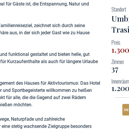
l für Gäste ist, die Entspannung, Natur und
Standort
Umbr
amilienreiseziel, zeichnet sich durch seine
Tras
re aus, in der sich jeder Gast wie zu Hause
Preis
1.30
nd funktional gestaltet und bieten helle, gut
Zimmer
 für Kurzaufenthalte als auch für längere Urlaube
37
Innenräu
gement des Hauses für Aktivtourismus: Das Hotel
1.20
er und Sportbegeisterte willkommen zu heißen
kt für alle, die die Gegend auf zwei Rädern
enießen möchten.
I
ege, Naturpfade und zahlreiche
r eine stetig wachsende Zielgruppe besonders