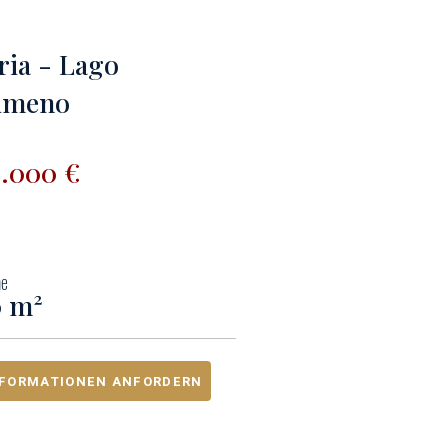
ia - Lago
imeno
0.000 €
me
0 m²
NFORMATIONEN ANFORDERN