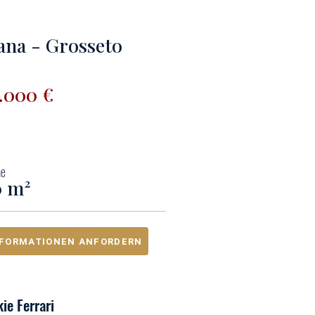
ana - Grosseto
0.000 €
me
0 m²
NFORMATIONEN ANFORDERN
ie Ferrari