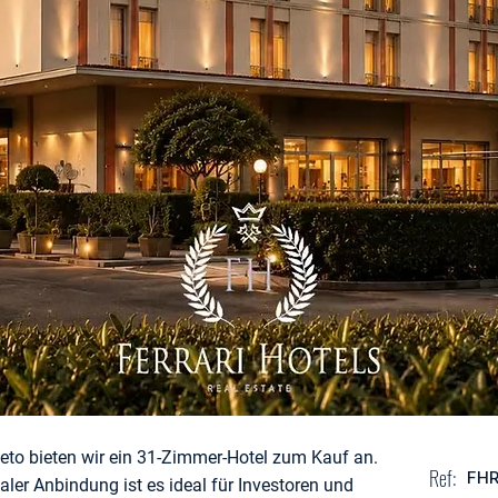
seto bieten wir ein 31-Zimmer-Hotel zum Kauf an.
Ref:
FHR
ler Anbindung ist es ideal für Investoren und