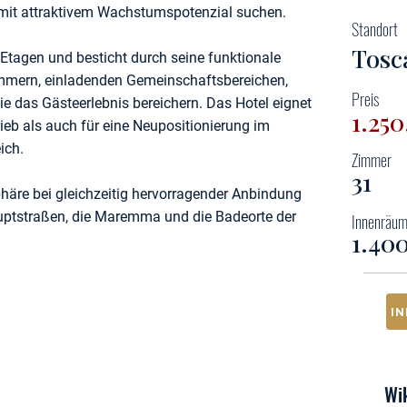
e mit attraktivem Wachstumspotenzial suchen.
Standort
Tosc
 Etagen und besticht durch seine funktionale
mmern, einladenden Gemeinschaftsbereichen,
Preis
 das Gästeerlebnis bereichern. Das Hotel eignet
1.25
rieb als auch für eine Neupositionierung im
ich.
Zimmer
31
phäre bei gleichzeitig hervorragender Anbindung
uptstraßen, die Maremma und die Badeorte der
Innenräu
1.40
I
Wik