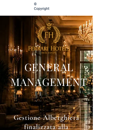
©
Copyright
GENERAL
MANAGEMENT
Gestione Alberghiera
finalizzata alla