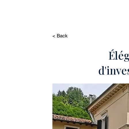
HOME
PROPRIÉ
< Back
Élég
d'inve