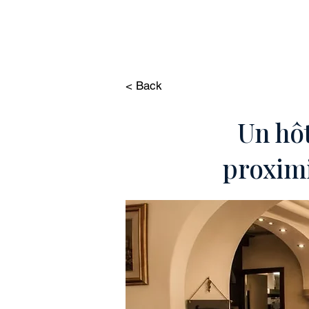
HOME
PROPRIÉ
< Back
Un hôt
proximi