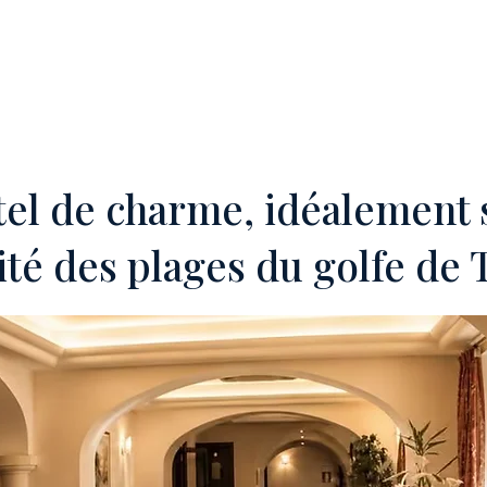
TÉ'
OFF-MARKET
SERVICES
INVESTISSEURS ÉTRANGERS
T
el de charme, idéalement s
té des plages du golfe de T