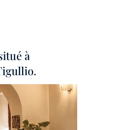
EAM
CONTACTS
itué à
igullio.