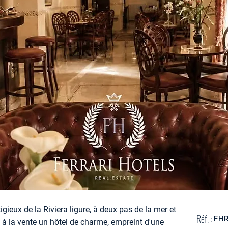
tigieux de la Riviera ligure, à deux pas de la mer et
Réf. :
FH
 à la vente un hôtel de charme, empreint d'une