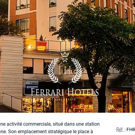
e activité commerciale, situé dans une station
Réf. :
FH
nne. Son emplacement stratégique le place à