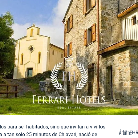
s para ser habitados, sino que invitan a vivirlos.
Árbitro:
FH
 a tan solo 25 minutos de Chiavari, nació de