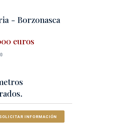
ria - Borzonasca
000 euros
to
metros
rados.
SOLICITAR INFORMACIÓN