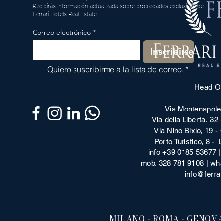
Recibirás información actualizada sobre propiedades exclusivas de
Ferrari Hotels Real Estate.
Correo electrónico
*
Inscribirse
Quiero suscribirme a la lista de correo.
*
Head Of
Via Montenapole
Via della Liberta, 32
Via Nino Bixio, 19 -
Porto Turistico, 8 
info +39 0185 53677 
mob. 328 781 9108 | w
info@ferrar
MILANO - ROMA - GENOVA