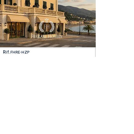
Rif.
FHRE-HZP
Hotel perfecto con
restaurante con vistas al Golfo
de Tigullio.
Location
Liguria - Riviera oriental
Alojamiento
22
Precio
3.800.000
€