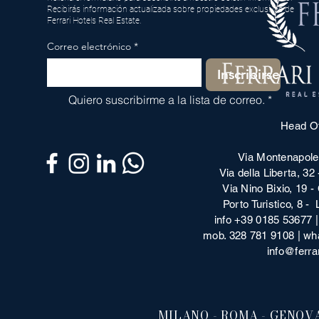
Recibirás información actualizada sobre propiedades exclusivas de
Ferrari Hotels Real Estate.
Correo electrónico
*
Inscribirse
Quiero suscribirme a la lista de correo.
*
Head Of
Via Montenapole
Via della Liberta, 32
Via Nino Bixio, 19 -
Porto Turistico, 8 
info +39 0185 53677 
mob. 328 781 9108 | w
info@ferrar
MILANO - ROMA - GENOVA