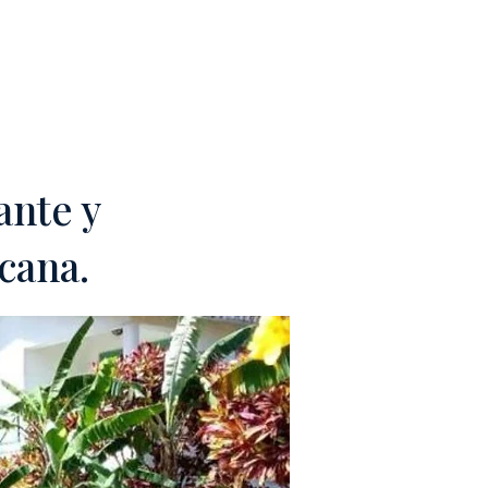
M
CONTACTOS
ante y
cana.