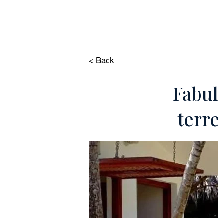
HOME
PROPIE
< Back
Fabul
terr