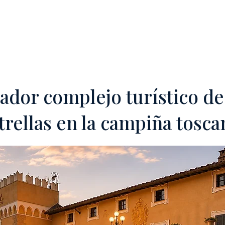
DAD'
OFF-MARKET
PROPONGA SU HOTEL
SERVICIOS
TEA
ador complejo turístico de
trellas en la campiña tosca