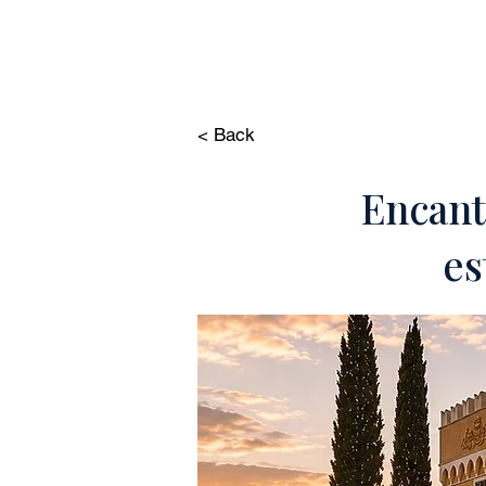
HOME
PROPIE
< Back
Encant
es