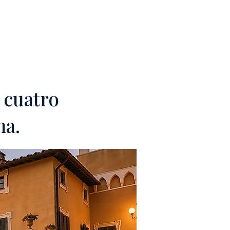
M
CONTACTOS
 cuatro
na.