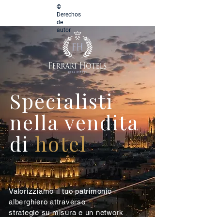
©
Derechos
de
autor
Specialisti
nella vendita
di
hotel
Valorizziamo il tuo patrimonio
alberghiero attraverso
strategie su misura e un network