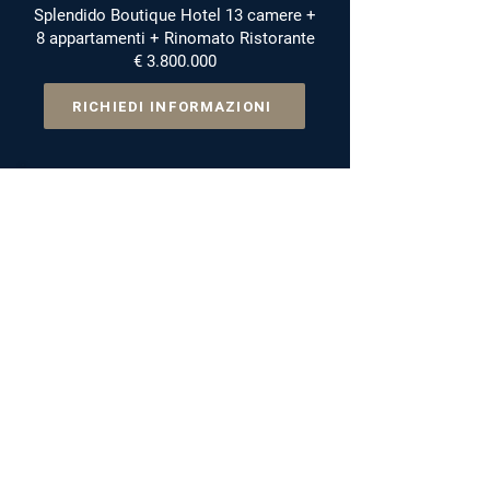
Splendido Boutique Hotel 13 camere +
8 appartamenti + Rinomato Ristorante
€
3.800.000
RICHIEDI INFORMAZIONI
Rif. FHRE-HVPO
ROMA VICINANZE
Prestigioso complesso immobiliare
adatto a turismo di lusso, ricevimenti
e meeting aziendali
€
26.000.000
RICHIEDI INFORMAZIONI