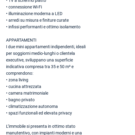
• TV a schermo piatto
• connessione Wi-Fi
• illuminazione moderna a LED
• arredi su misura e finiture curate
• infissi performanti e ottimo isolamento
APPARTAMENTI
I due mini appartamenti indipendenti, ideali
per soggiorni medio-lunghi o clientela
executive, sviluppano una superficie
indicativa compresa tra 35 e 50 m² e
comprendono:
• zona living
• cucina attrezzata
• camera matrimoniale
• bagno privato
• climatizzazione autonoma
• spazi funzionali ed elevata privacy
L’immobile si presenta in ottimo stato
manutentivo, con impianti moderni e una